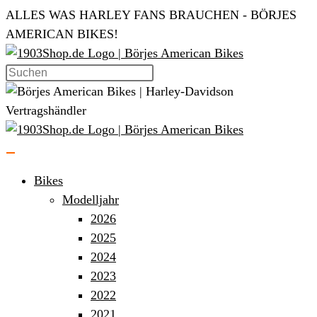
Zum
ALLES WAS HARLEY FANS BRAUCHEN - BÖRJES
Inhalt
AMERICAN BIKES!
springen
Bikes
Modelljahr
2026
2025
2024
2023
2022
2021