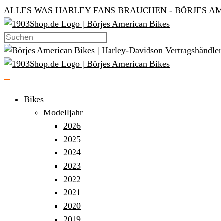
Zum
ALLES WAS HARLEY FANS BRAUCHEN - BÖRJES AM
Inhalt
springen
Bikes
Modelljahr
2026
2025
2024
2023
2022
2021
2020
2019