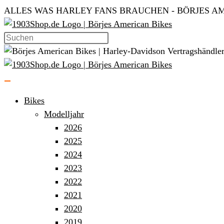
Zum
ALLES WAS HARLEY FANS BRAUCHEN - BÖRJES AM
Inhalt
springen
Bikes
Modelljahr
2026
2025
2024
2023
2022
2021
2020
2019