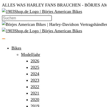
Zum
ALLES WAS HARLEY FANS BRAUCHEN - BÖRJES AM
Inhalt
springen
Bikes
Modelljahr
2026
2025
2024
2023
2022
2021
2020
2019