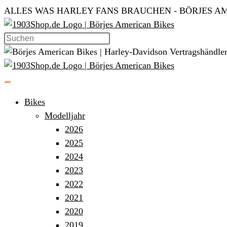
Zum
ALLES WAS HARLEY FANS BRAUCHEN - BÖRJES AM
Inhalt
springen
Bikes
Modelljahr
2026
2025
2024
2023
2022
2021
2020
2019