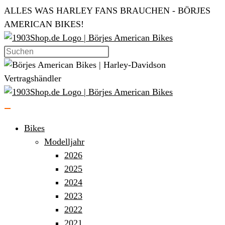
Zum
ALLES WAS HARLEY FANS BRAUCHEN - BÖRJES
Inhalt
AMERICAN BIKES!
springen
Bikes
Modelljahr
2026
2025
2024
2023
2022
2021