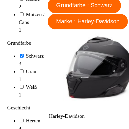
Grundfarbe : Schwarz
2
Mützen /
Marke : Harley-Davidson
Caps
1
Grundfarbe
Schwarz
3
Grau
1
Weiß
1
Geschlecht
Harley-Davidson
Herren
4