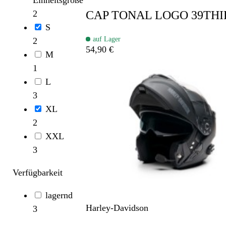
2
CAP TONAL LOGO 39TH
S
auf Lager
2
54,90 €
M
1
L
3
XL
2
XXL
3
Verfügbarkeit
lagernd
Harley-Davidson
3