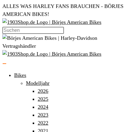
Zum
ALLES WAS HARLEY FANS BRAUCHEN - BÖRJES
Inhalt
AMERICAN BIKES!
springen
Bikes
Modelljahr
2026
2025
2024
2023
2022
2021