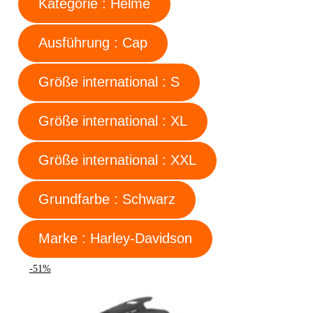
Kategorie : Helme
Ausführung : Cap
Größe international : S
Größe international : XL
Größe international : XXL
Grundfarbe : Schwarz
Marke : Harley-Davidson
-51%