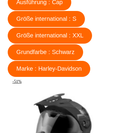
Ausführung : Cap
Größe international : S
Größe international : XXL
Grundfarbe : Schwarz
Marke : Harley-Davidson
-51%