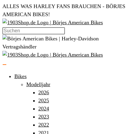
Zum
ALLES WAS HARLEY FANS BRAUCHEN - BÖRJES
Inhalt
AMERICAN BIKES!
springen
Bikes
Modelljahr
2026
2025
2024
2023
2022
2021