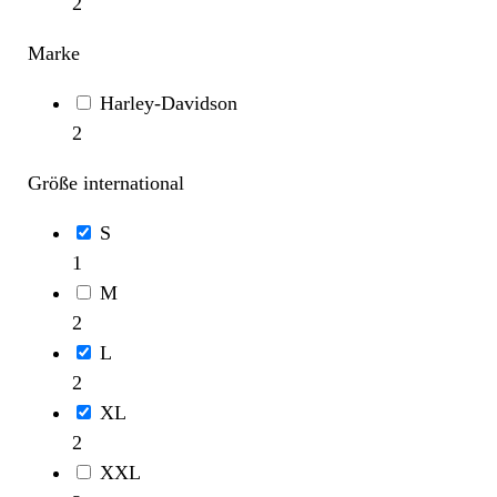
2
Marke
Harley-Davidson
2
Größe international
S
1
M
2
L
2
XL
2
XXL