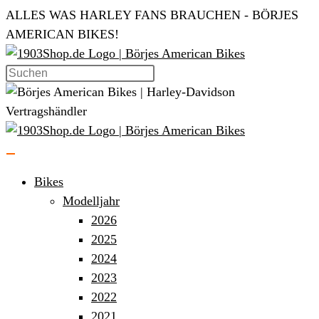
Zum
ALLES WAS HARLEY FANS BRAUCHEN - BÖRJES
Inhalt
AMERICAN BIKES!
springen
Bikes
Modelljahr
2026
2025
2024
2023
2022
2021