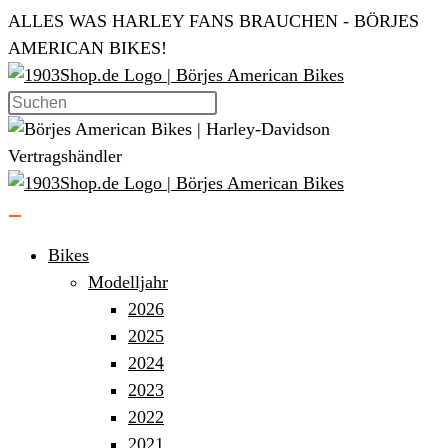
Zum
ALLES WAS HARLEY FANS BRAUCHEN - BÖRJES
Inhalt
AMERICAN BIKES!
springen
Bikes
Modelljahr
2026
2025
2024
2023
2022
2021