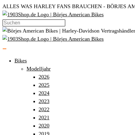
Zum
ALLES WAS HARLEY FANS BRAUCHEN - BÖRJES AM
Inhalt
springen
Bikes
Modelljahr
2026
2025
2024
2023
2022
2021
2020
2019