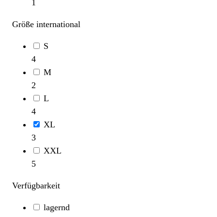
1
Größe international
S
4
M
2
L
4
XL
3
XXL
5
Verfügbarkeit
lagernd