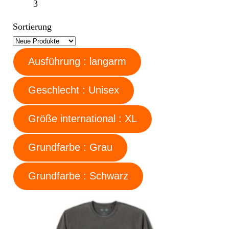
3
Sortierung
Ausführung : langarm
Geschlecht : Unisex
Größe international : XL
Grundfarbe : Grau
Grundfarbe : Schwarz