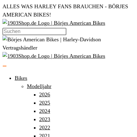
Zum
ALLES WAS HARLEY FANS BRAUCHEN - BÖRJES
Inhalt
AMERICAN BIKES!
springen
Bikes
Modelljahr
2026
2025
2024
2023
2022
2021