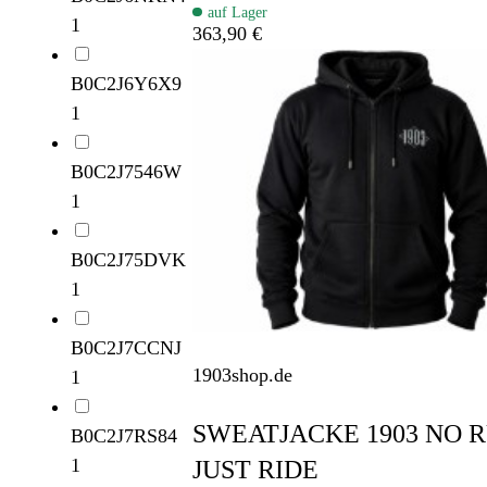
auf Lager
1
363,90 €
B0C2J6Y6X9
1
B0C2J7546W
1
B0C2J75DVK
1
B0C2J7CCNJ
1903shop.de
1
SWEATJACKE 1903 NO 
B0C2J7RS84
1
JUST RIDE