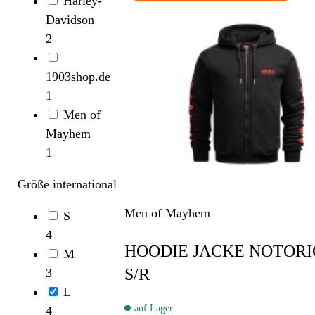
Harley-
Davidson
2
1903shop.de
1
Men of
Mayhem
1
Größe international
Men of Mayhem
S
4
HOODIE JACKE NOTOR
M
S/R
3
L
auf Lager
4