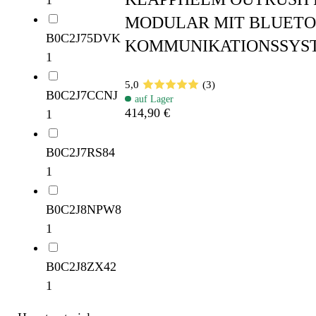
MODULAR MIT BLUET
B0C2J75DVK
KOMMUNIKATIONSSYS
1
5,0
(3)
B0C2J7CCNJ
auf Lager
414,90 €
1
B0C2J7RS84
1
B0C2J8NPW8
1
B0C2J8ZX42
1