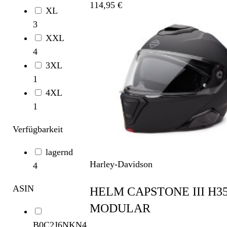
114,95 €
XL
3
XXL
4
3XL
1
4XL
1
Verfügbarkeit
lagernd
Harley-Davidson
4
ASIN
HELM CAPSTONE III H3
MODULAR
B0C2J6NKN4