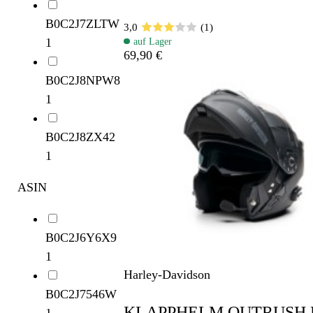
B0C2J7ZLTW
3,0
(1)
1
auf Lager
69,90 €
B0C2J8NPW8
1
B0C2J8ZX42
1
ASIN
B0C2J6Y6X9
1
Harley-Davidson
B0C2J7546W
KLAPPHELM OUTRUSH 
1