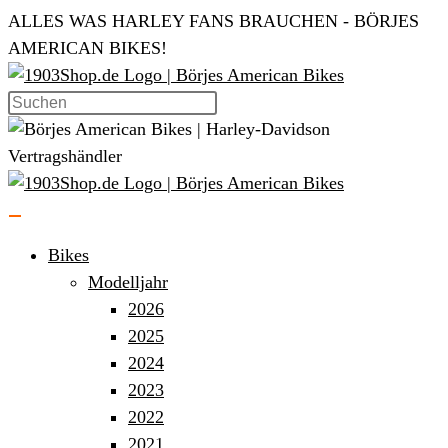
Zum
ALLES WAS HARLEY FANS BRAUCHEN - BÖRJES
Inhalt
AMERICAN BIKES!
springen
Bikes
Modelljahr
2026
2025
2024
2023
2022
2021