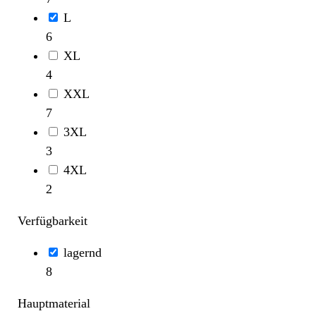
L
6
XL
4
XXL
7
3XL
3
4XL
2
Verfügbarkeit
lagernd
8
Hauptmaterial