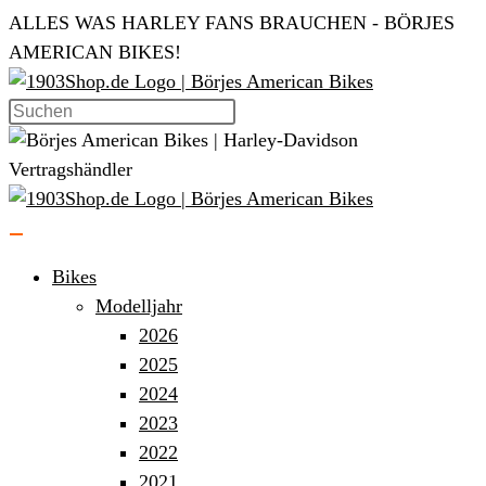
Zum
ALLES WAS HARLEY FANS BRAUCHEN - BÖRJES
Inhalt
AMERICAN BIKES!
springen
Bikes
Modelljahr
2026
2025
2024
2023
2022
2021