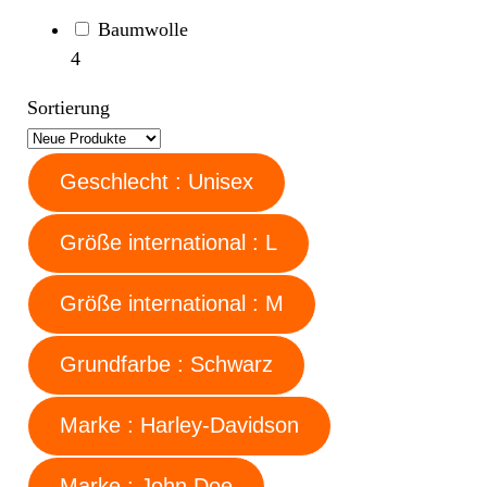
Baumwolle
4
Sortierung
Geschlecht : Unisex
Größe international : L
Größe international : M
Grundfarbe : Schwarz
Marke : Harley-Davidson
Marke : John Doe