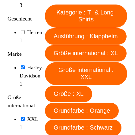
3
Kategorie : T- & Long-
Geschlecht
Shirts
Herren
Ausführung : Klapphelm
1
Größe international : XL
Marke
Harley-
Größe international :
Davidson
XXL
1
Größe : XL
Größe
international
Grundfarbe : Orange
XXL
1
Grundfarbe : Schwarz