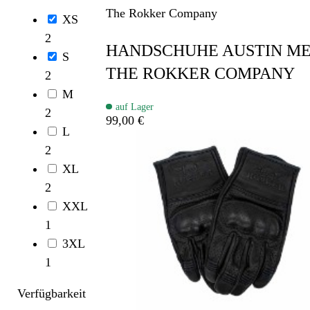
The Rokker Company
XS
2
HANDSCHUHE AUSTIN ME
S
THE ROKKER COMPANY
2
M
auf Lager
2
99,00 €
L
2
XL
2
XXL
1
3XL
1
Verfügbarkeit