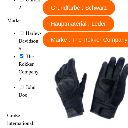
2
Grundfarbe : Schwarz
Marke
Hauptmaterial : Leder
Harley-
Marke : The Rokker Company
Davidson
6
The
Rokker
Company
2
John
Doe
1
Größe
international