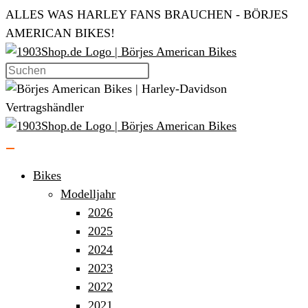
Zum
ALLES WAS HARLEY FANS BRAUCHEN - BÖRJES
Inhalt
AMERICAN BIKES!
springen
Bikes
Modelljahr
2026
2025
2024
2023
2022
2021