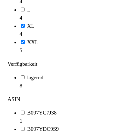
4
L
4
XL
4
XXL
5
Verfügbarkeit
lagernd
8
ASIN
B097YC7J38
1
B097YDC9S9