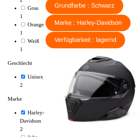
Grundfarbe : Schwarz
Grau
1
Marke : Harley-Davidson
Orange
1
Verfügbarkeit : lagernd
Weiß
1
Geschlecht
Unisex
2
Marke
Harley-
Davidson
2