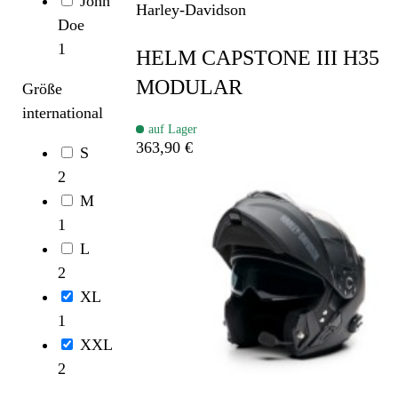
John
Harley-Davidson
Doe
1
HELM CAPSTONE III H35
MODULAR
Größe
international
auf Lager
363,90 €
S
2
M
1
L
2
XL
1
XXL
2