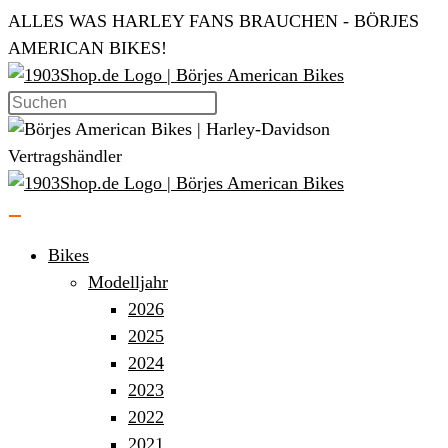
Zum
ALLES WAS HARLEY FANS BRAUCHEN - BÖRJES
Inhalt
AMERICAN BIKES!
springen
Bikes
Modelljahr
2026
2025
2024
2023
2022
2021