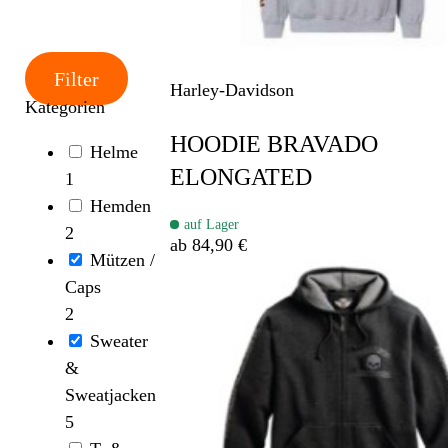
Filter
Harley-Davidson
Kategorien
HOODIE BRAVADO
Helme
ELONGATED
1
Hemden
auf Lager
2
ab 84,90 €
Mützen /
Caps
2
Sweater
&
Sweatjacken
5