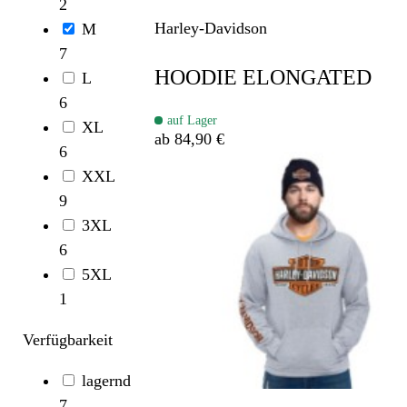
2
Harley-Davidson
M
7
HOODIE ELONGATED
L
6
auf Lager
XL
ab 84,90 €
6
XXL
9
3XL
6
5XL
1
Verfügbarkeit
lagernd
7