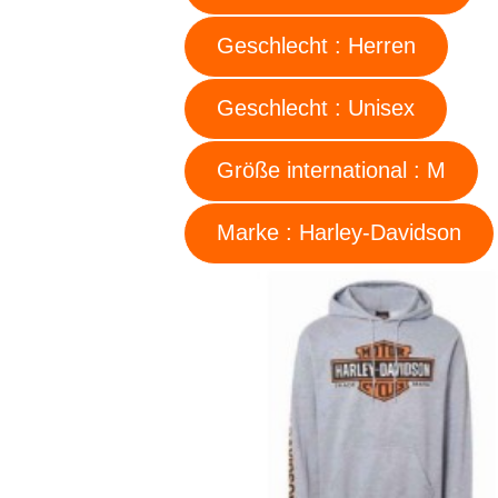
Geschlecht : Herren
Geschlecht : Unisex
Größe international : M
Marke : Harley-Davidson