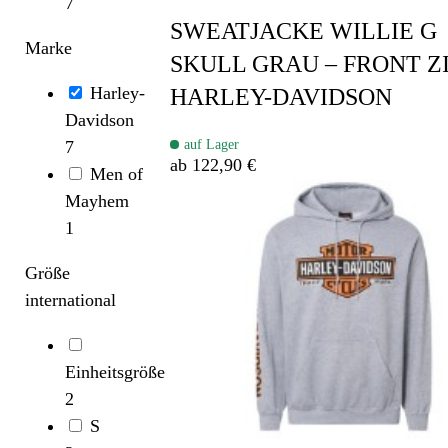
7
SWEATJACKE WILLIE G
Marke
SKULL GRAU – FRONT ZI
Harley-
HARLEY-DAVIDSON
Davidson
auf Lager
7
ab 122,90 €
Men of
Mayhem
1
Größe
international
Einheitsgröße
2
S