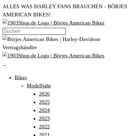
Zum
ALLES WAS HARLEY FANS BRAUCHEN - BÖRJES
Inhalt
AMERICAN BIKES!
springen
Bikes
Modelljahr
2026
2025
2024
2023
2022
2021