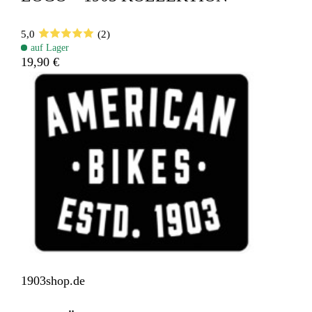
5,0
(2)
auf Lager
19,90 €
1903shop.de