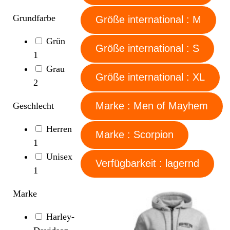
Grundfarbe
Größe international : M
Grün
Größe international : S
1
Grau
Größe international : XL
2
Marke : Men of Mayhem
Geschlecht
Herren
Marke : Scorpion
1
Unisex
Verfügbarkeit : lagernd
1
Marke
Harley-