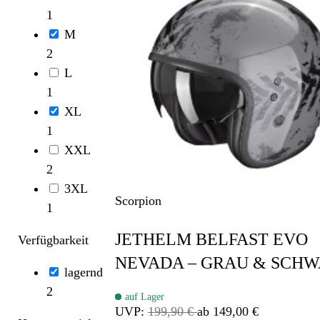
1
M
2
L
1
XL
1
XXL
2
3XL
Scorpion
1
JETHELM BELFAST EVO
Verfügbarkeit
NEVADA – GRAU & SCH
lagernd
2
auf Lager
UVP:
199,90 €
ab 149,00 €