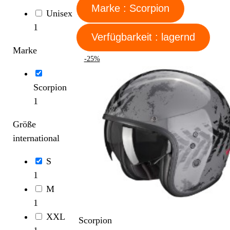
Marke : Scorpion
Unisex
1
Verfügbarkeit : lagernd
Marke
-25%
Scorpion
1
Größe
international
S
1
M
1
XXL
Scorpion