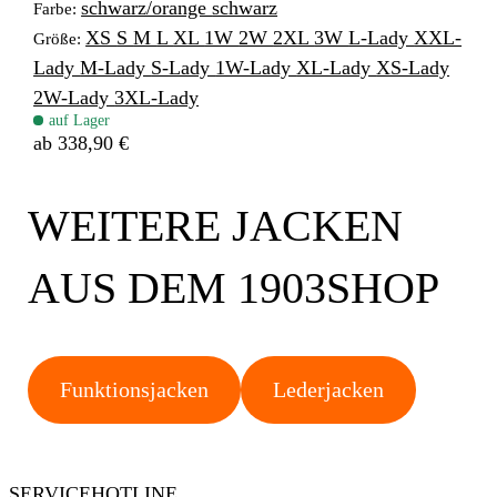
schwarz/orange
schwarz
Farbe:
XS
S
M
L
XL
1W
2W
2XL
3W
L-Lady
XXL-
Größe:
Lady
M-Lady
S-Lady
1W-Lady
XL-Lady
XS-Lady
2W-Lady
3XL-Lady
auf Lager
ab 338,90 €
WEITERE JACKEN
AUS DEM 1903SHOP
Funktionsjacken
Lederjacken
SERVICEHOTLINE