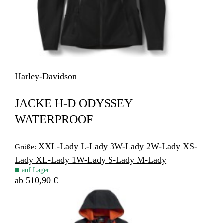
Harley-Davidson
JACKE H-D ODYSSEY
WATERPROOF
XXL-Lady
L-Lady
3W-Lady
2W-Lady
XS-
Größe:
Lady
XL-Lady
1W-Lady
S-Lady
M-Lady
auf Lager
ab 510,90 €