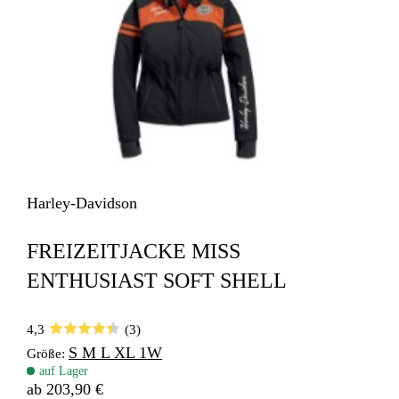
Harley-Davidson
FREIZEITJACKE MISS
ENTHUSIAST SOFT SHELL
4,3
(3)
S
M
L
XL
1W
Größe:
auf Lager
ab 203,90 €