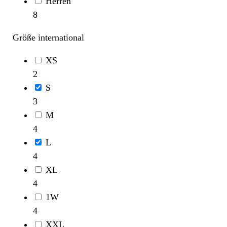
Herren
8
Größe international
XS
2
S
3
M
4
L
4
XL
4
1W
4
XXL