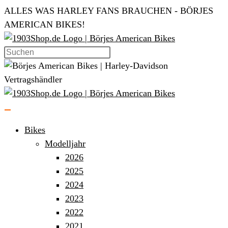
Zum
ALLES WAS HARLEY FANS BRAUCHEN - BÖRJES
Inhalt
AMERICAN BIKES!
springen
Bikes
Modelljahr
2026
2025
2024
2023
2022
2021