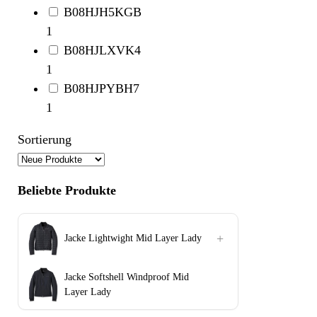
B08HJH5KGB
1
B08HJLXVK4
1
B08HJPYBH7
1
Sortierung
Beliebte Produkte
+
Jacke Lightwight Mid Layer Lady
Jacke Softshell Windproof Mid
Layer Lady