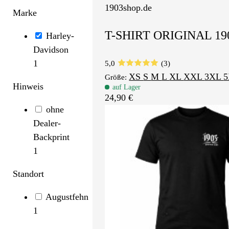
1903shop.de
Marke
T-SHIRT ORIGINAL 19
Harley-
Davidson
1
5,0
(3)
XS
S
M
L
XL
XXL
3XL
Größe:
Hinweis
auf Lager
24,90 €
ohne
Dealer-
Backprint
1
Standort
Augustfehn
1