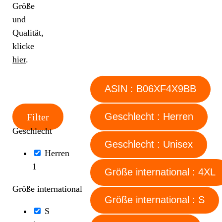
Größe
und
Qualität,
klicke
hier
.
ASIN : B06XF4X9BB
Geschlecht : Herren
Filter
Geschlecht
Geschlecht : Unisex
Herren
1
Größe international : 4XL
Größe international
Größe international : S
S