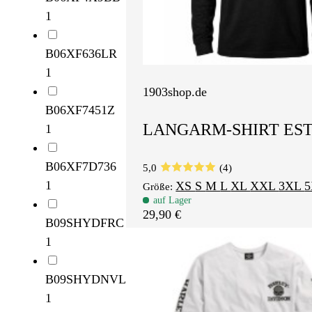
1
B06XF636LR
1
1903shop.de
B06XF7451Z
LANGARM-SHIRT EST.
1
B06XF7D736
5,0
(4)
1
XS
S
M
L
XL
XXL
3XL
Größe:
auf Lager
29,90 €
B09SHYDFRC
1
B09SHYDNVL
1