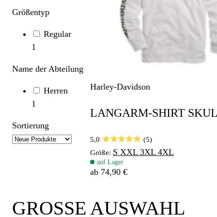
Größentyp
Regular
1
Name der Abteilung
Harley-Davidson
Herren
1
LANGARM-SHIRT SKU
Sortierung
5,0
(5)
S
XXL
3XL
4XL
Größe:
auf Lager
ab 74,90 €
GROSSE AUSWAHL