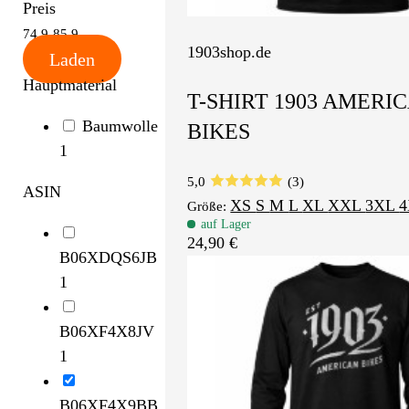
Preis
74.9
85.9
1903shop.de
Laden
Hauptmaterial
T-SHIRT 1903 AMERI
Baumwolle
BIKES
1
5,0
(3)
ASIN
XS
S
M
L
XL
XXL
3XL
Größe:
auf Lager
24,90 €
B06XDQS6JB
1
B06XF4X8JV
1
B06XF4X9BB