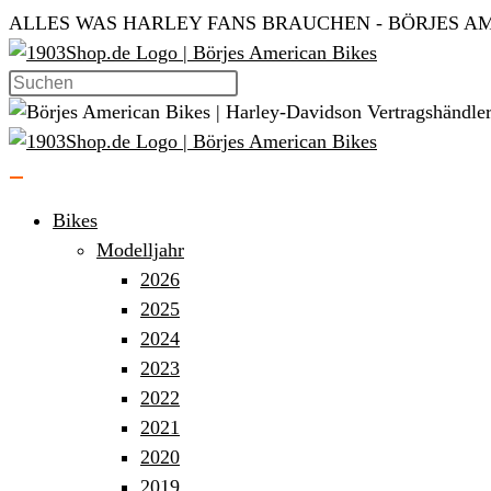
Zum
ALLES WAS HARLEY FANS BRAUCHEN - BÖRJES AM
Inhalt
springen
Bikes
Modelljahr
2026
2025
2024
2023
2022
2021
2020
2019