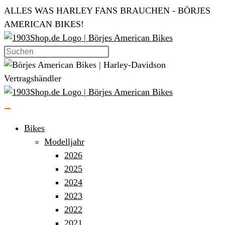
Zum
ALLES WAS HARLEY FANS BRAUCHEN - BÖRJES
Inhalt
AMERICAN BIKES!
springen
Bikes
Modelljahr
2026
2025
2024
2023
2022
2021