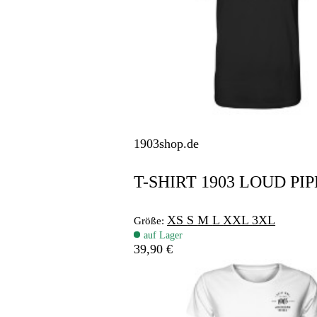
1903shop.de
T-SHIRT 1903 LOUD PIP
XS
S
M
L
XXL
3XL
Größe:
auf Lager
39,90 €