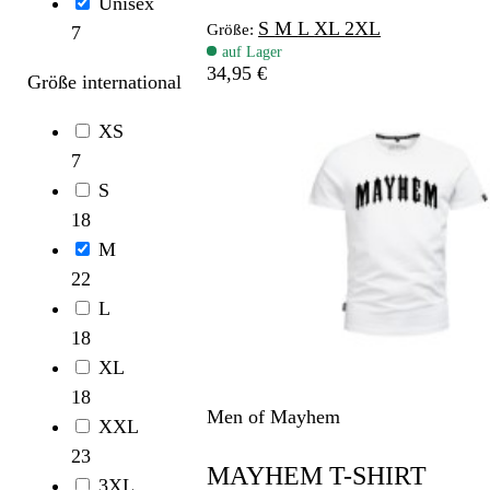
Unisex
S
M
L
XL
2XL
Größe:
7
auf Lager
34,95 €
Größe international
XS
7
S
18
M
22
L
18
XL
18
Men of Mayhem
XXL
23
MAYHEM T-SHIRT
3XL