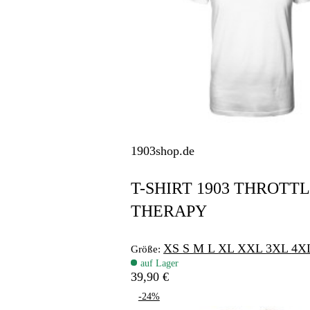
1903shop.de
T-SHIRT 1903 THROTT
THERAPY
XS
S
M
L
XL
XXL
3XL
4X
Größe:
auf Lager
39,90 €
-24%