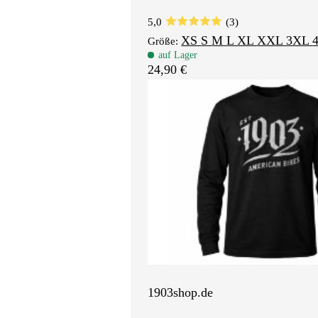
5,0
(3)
XS
S
M
L
XL
XXL
3XL
Größe:
auf Lager
24,90 €
1903shop.de