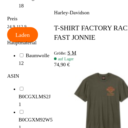
18
Harley-Davidson
Preis
T-SHIRT FACTORY RAC
24.9
112.9
Laden
FAST JONNIE
Hauptmaterial
S
M
Größe:
Baumwolle
auf Lager
12
74,90 €
ASIN
B0CGXLMS2J
1
B0CGXM92W5
1