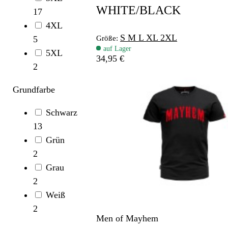
WHITE/BLACK
17
4XL
S
M
L
XL
2XL
Größe:
5
auf Lager
5XL
34,95 €
2
Grundfarbe
Schwarz
13
Grün
2
Grau
2
Weiß
2
Men of Mayhem