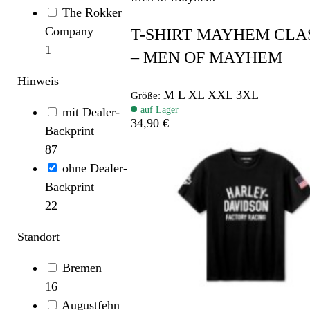
The Rokker
Company
T-SHIRT MAYHEM CLAS
1
– MEN OF MAYHEM
Hinweis
M
L
XL
XXL
3XL
Größe:
auf Lager
mit Dealer-
34,90 €
Backprint
87
ohne Dealer-
Backprint
22
Standort
Bremen
16
Augustfehn