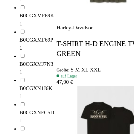
B0CGXMF69K
1
Harley-Davidson
B0CGXMF69P
T-SHIRT H-D ENGINE 
1
GREEN
B0CGXMJ7N3
S
M
XL
XXL
Größe:
1
auf Lager
47,90 €
B0CGXN1J6K
1
B0CGXNFC5D
1