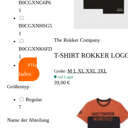
B0CGXNG6P6
1
B0CGXNHSG5
1
The Rokker Company
B0CGXNK6FD
T-SHIRT ROKKER LOG
1
Alle
M
L
XL
XXL
3XL
Größe:
laden
auf Lager
39,00 €
Größentyp
Regular
7
Name der Abteilung