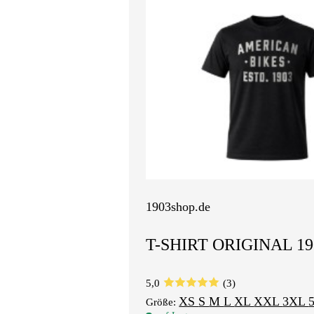
1903shop.de
T-SHIRT ORIGINAL 19
5,0
(3)
XS
S
M
L
XL
XXL
3XL
Größe: