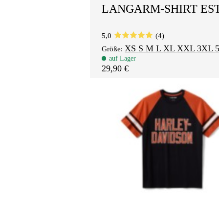
LANGARM-SHIRT EST.
5,0
(4)
XS
S
M
L
XL
XXL
3XL
Größe:
auf Lager
29,90 €