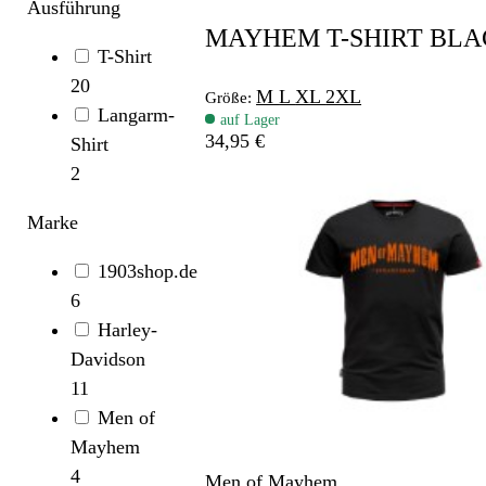
Ausführung
MAYHEM T-SHIRT BLA
T-Shirt
20
M
L
XL
2XL
Größe:
Langarm-
auf Lager
34,95 €
Shirt
2
Marke
1903shop.de
6
Harley-
Davidson
11
Men of
Mayhem
4
Men of Mayhem