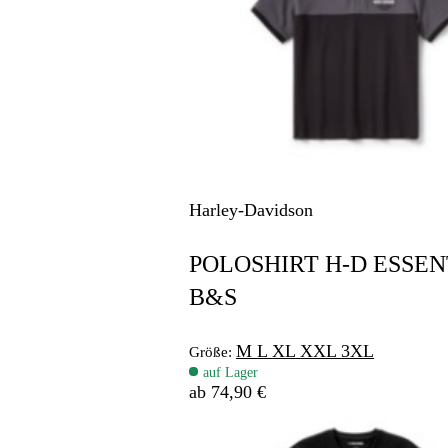
Harley-Davidson
POLOSHIRT H-D ESSEN
B&S
M
L
XL
XXL
3XL
Größe:
auf Lager
ab 74,90 €