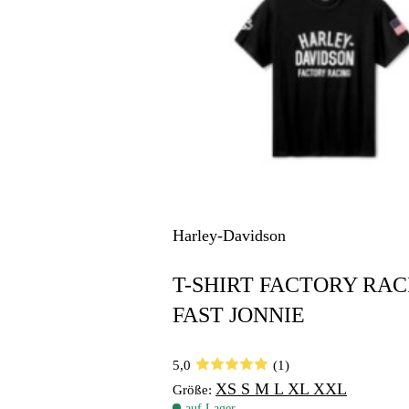
Harley-Davidson
T-SHIRT FACTORY RAC
FAST JONNIE
5,0
(1)
XS
S
M
L
XL
XXL
Größe:
auf Lager