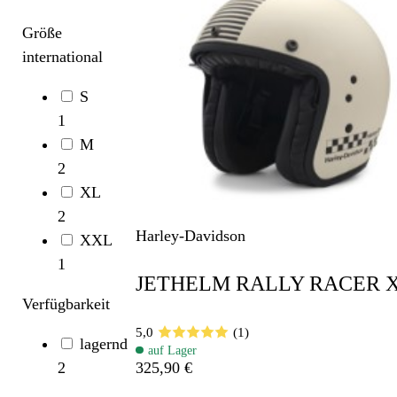
Größe
international
S
1
M
2
XL
2
Harley-Davidson
XXL
1
JETHELM RALLY RACER X
Verfügbarkeit
5,0
(1)
lagernd
auf Lager
2
325,90 €